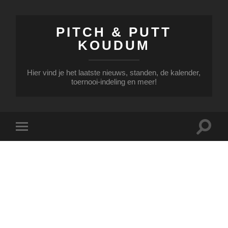
PITCH & PUTT
KOUDUM
Hier vind je het laatste nieuws, standen, de kalender,
toernooi-indeling en meer!
Toggle
Toggle
zoekve
mobiel
menu